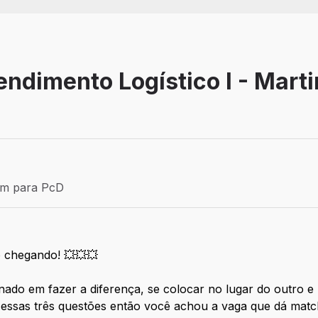
endimento Logístico I - Mart
Efetivo
ém para PcD
para PcD
 chegando! 💥💥💥
nado em fazer a diferença, se colocar no lugar do outro e
 essas três questões então você achou a vaga que dá matc