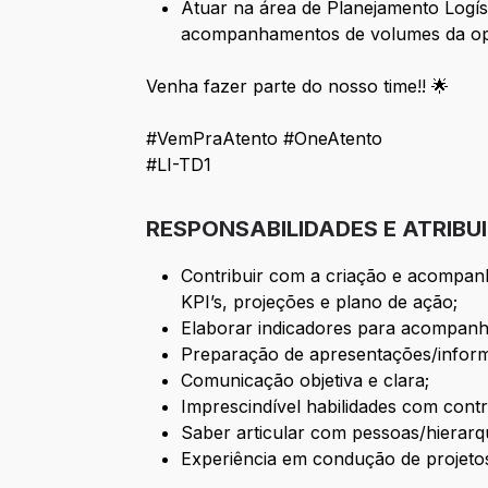
Atuar na área de Planejamento Logíst
acompanhamentos de volumes da oper
Venha fazer parte do nosso time!! 🌟
#VemPraAtento #OneAtento
#LI-TD1
RESPONSABILIDADES E ATRIBU
Contribuir com a criação e acompan
KPI’s, projeções e plano de ação;
Elaborar indicadores para acompanh
Preparação de apresentações/inform
Comunicação objetiva e clara;
Imprescindível habilidades com cont
Saber articular com pessoas/hierarqui
Experiência em condução de projetos 