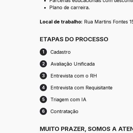
Parcerias educacionais com descont
Plano de carreira.
Local de trabalho:
Rua Martins Fontes 1
ETAPAS DO PROCESSO
Cadastro
1
Etapa 1: Cadastro
Avaliação Unificada
2
Etapa 2: Avaliação Unificada
Entrevista com o RH
3
Etapa 3: Entrevista com o RH
Entrevista com Requisitante
4
Etapa 4: Entrevista com Requisitante
Triagem com IA
5
Etapa 5: Triagem com IA
Contratação
6
Etapa 6: Contratação
MUITO PRAZER, SOMOS A ATE