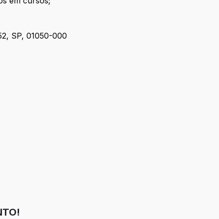
os em cursos;
52, SP, 01050-000
NTO!