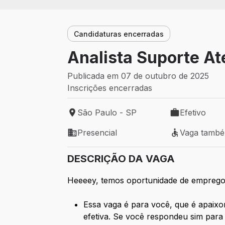
Candidaturas encerradas
Analista Suporte At
Publicada em 07 de outubro de 2025
Inscrições encerradas
São Paulo - SP
Efetivo
Local de trabalho: São Paulo - SP
Tipo de vaga: 
Presencial
Vaga tamb
Modelo de trabalho: Presencial
Vaga também 
DESCRIÇÃO DA VAGA
Heeeey, temos oportunidade de emprego
Essa vaga é para você, que é apaixo
efetiva. Se você respondeu sim para