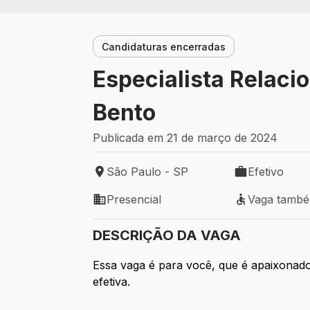
Candidaturas encerradas
Especialista Relaci
Bento
Publicada em 21 de março de 2024
São Paulo - SP
Efetivo
Local de trabalho: São Paulo - SP
Tipo de vaga: 
Presencial
Vaga tamb
Modelo de trabalho: Presencial
Vaga também 
DESCRIÇÃO DA VAGA
Essa vaga é para você, que é apaixonado
efetiva.