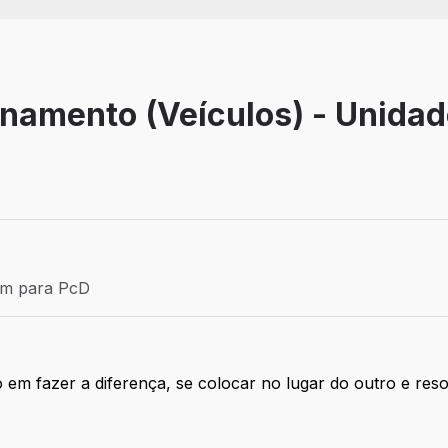
onamento (Veículos) - Unida
Efetivo
ém para PcD
para PcD
 em fazer a diferença, se colocar no lugar do outro e res