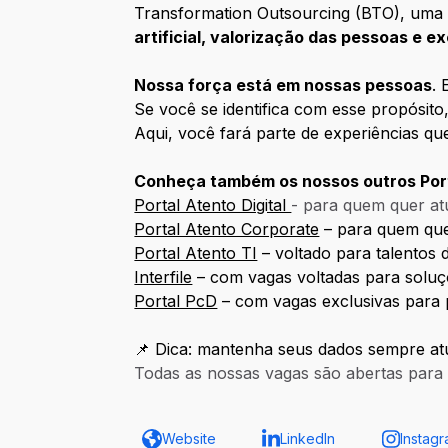
Transformation Outsourcing (BTO), uma 
artificial, valorização das pessoas e e
Nossa força está em nossas pessoas
. 
Se você se identifica com esse propósito
Aqui, você fará parte de experiências q
Conheça também os nossos outros Port
Portal Atento Digital
- para quem quer atu
Portal Atento Corporate
– para quem quer
Portal Atento TI
– voltado para talentos d
Interfile
– com vagas voltadas para soluç
Portal PcD
– com vagas exclusivas para 
📌 Dica: mantenha seus dados sempre atu
Todas as nossas vagas são abertas para p
Website
LinkedIn
Instag