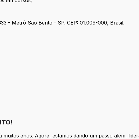
os em cursos;
33 - Metrô São Bento - SP. CEP: 01.009-000, Brasil.
e
NTO!
há muitos anos. Agora, estamos dando um passo além, lid