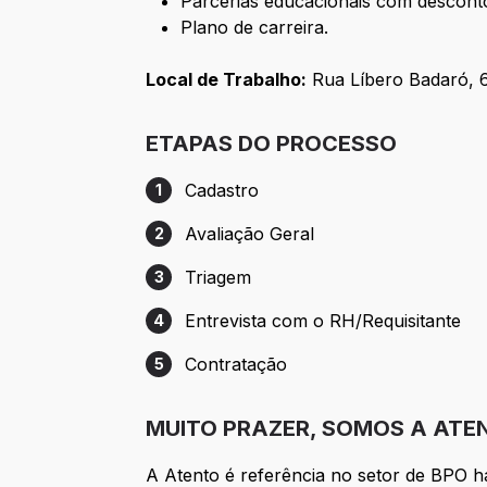
Parcerias educacionais com descont
Plano de carreira.
Local de Trabalho:
Rua Líbero Badaró, 6
ETAPAS DO PROCESSO
Cadastro
1
Etapa 1: Cadastro
Avaliação Geral
2
Etapa 2: Avaliação Geral
Triagem
3
Etapa 3: Triagem
Entrevista com o RH/Requisitante
4
Etapa 4: Entrevista com o RH/Requisitant
Contratação
5
Etapa 5: Contratação
MUITO PRAZER, SOMOS A ATE
A Atento é referência no setor de BPO 