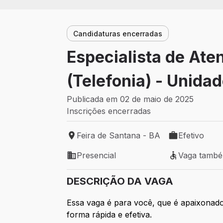
Candidaturas encerradas
Especialista de At
(Telefonia) - Unida
Publicada em 02 de maio de 2025
Inscrições encerradas
Feira de Santana - BA
Efetivo
Local de trabalho: Feira de Santana - BA
Tipo de vaga: 
Presencial
Vaga tamb
Modelo de trabalho: Presencial
Vaga também 
DESCRIÇÃO DA VAGA
Essa vaga é para você, que é apaixonado
forma rápida e efetiva.