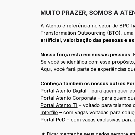
MUITO PRAZER, SOMOS A ATE
A Atento é referência no setor de BPO 
Transformation Outsourcing (BTO), uma 
artificial, valorização das pessoas e e
Nossa força está em nossas pessoas
. 
Se você se identifica com esse propósito
Aqui, você fará parte de experiências q
Conheça também os nossos outros Port
Portal Atento Digital
- para quem quer atu
Portal Atento Corporate
– para quem quer
Portal Atento TI
– voltado para talentos d
Interfile
– com vagas voltadas para soluç
Portal PcD
– com vagas exclusivas para 
📌 Dica: mantenha seus dados sempre atu