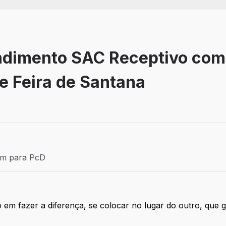
endimento SAC Receptivo co
de Feira de Santana
Efetivo
ém para PcD
para PcD
 em fazer a diferença, se colocar no lugar do outro, que g