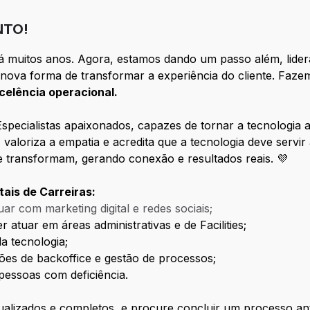
NTO!
há muitos anos. Agora, estamos dando um passo além, lid
nova forma de transformar a experiência do cliente. Faze
xcelência operacional.
Especialistas apaixonados, capazes de tornar a tecnologia a
, valoriza a empatia e acredita que a tecnologia deve servi
ue transformam, gerando conexão e resultados reais. 💜
ais de Carreiras:
ar com marketing digital e redes sociais;
 atuar em áreas administrativas e de Facilities;
a tecnologia;
ões de backoffice e gestão de processos;
pessoas com deficiência.
alizados e completos, e procure concluir um processo ant