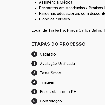
Assistência Médica;
Descontos em Academias / Práticas E
Parcerias educacionais com descont
Plano de carreira.
Local de Trabalho:
Praça Carlos Bahia, 
ETAPAS DO PROCESSO
Cadastro
1
Etapa 1: Cadastro
Avaliação Unificada
2
Etapa 2: Avaliação Unificada
Teste Smart
3
Etapa 3: Teste Smart
Triagem
4
Etapa 4: Triagem
Entrevista com o RH
5
Etapa 5: Entrevista com o RH
Contratação
6
Etapa 6: Contratação